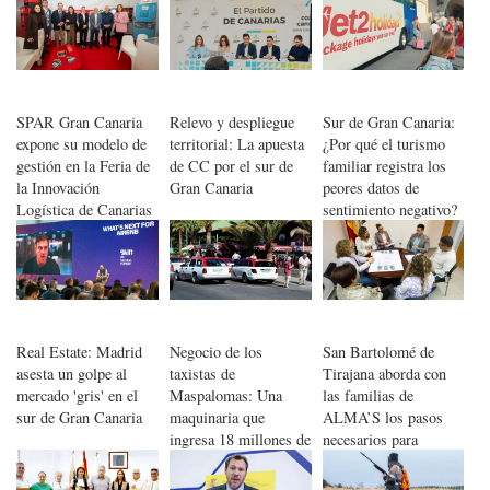
SPAR Gran Canaria
Relevo y despliegue
Sur de Gran Canaria:
expone su modelo de
territorial: La apuesta
¿Por qué el turismo
gestión en la Feria de
de CC por el sur de
familiar registra los
la Innovación
Gran Canaria
peores datos de
Logística de Canarias
sentimiento negativo?
Real Estate: Madrid
Negocio de los
San Bartolomé de
asesta un golpe al
taxistas de
Tirajana aborda con
mercado 'gris' en el
Maspalomas: Una
las familias de
sur de Gran Canaria
maquinaria que
ALMA’S los pasos
ingresa 18 millones de
necesarios para
euros
ampliar las plazas de
atención a personas