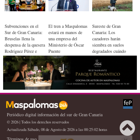
con Alzheimer
Subvenciones en el
El tren a Maspalomas
Sureste de Gran
Sur de Gran Canaria:
estará en manos de
Canaria: Los
Bruselas llena la
una empresa del
cazadores harán
despensa de la quesera
Ministerio de Óscar
siembra en suelos
Rodríguez Pérez e
Puente
degradados cuándo
Hijos
busquen sus 'piezas'
Periódico digital información del sur de Gran Canaria
© 2026 | Todos los derechos reservados
Actualizada Sábado, 08 de Agosto de 2026 a las 00:25:02 horas
Términos de uso