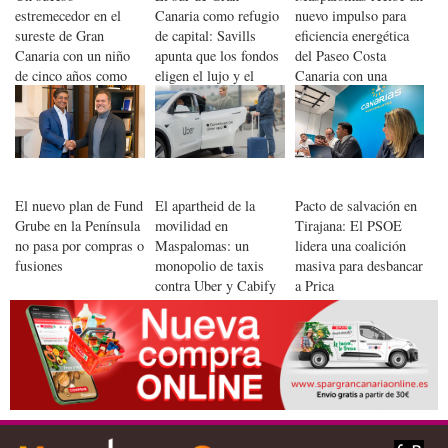
estremecedor en el
Canaria como refugio
nuevo impulso para
sureste de Gran
de capital: Savills
eficiencia energética
Canaria con un niño
apunta que los fondos
del Paseo Costa
de cinco años como
eligen el lujo y el
Canaria con una
víctima
valor añadido
inversión de 475.000
euros
El nuevo plan de Fund
El apartheid de la
Pacto de salvación en
Grube en la Península
movilidad en
Tirajana: El PSOE
no pasa por compras o
Maspalomas: un
lidera una coalición
fusiones
monopolio de taxis
masiva para desbancar
contra Uber y Cabify
a Prica
bajo sospecha