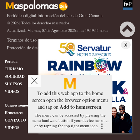
Periódico digital información del sur de Gran Canaria
© 2026 | Todos los derechos reservados
Actualizada Viernes, 07 de Agosto de 2026 a las 19:19:11 horas
Términos de uso
X
Protección de datos
Portada
GRAN CANARIA
TURISMO
POLITICA
SOCIEDAD
DEPORTES
SUCESOS
HISTORIA
VIDEOS
CONFIDENCIAL
To add this web app to the home
screen open the browser option menu
Quienes somos
SERVICIOS
Add to homescreen
and tap on
.
Hemeroteca
ÉTICA DE MASPALOMAS24H
The menu can be accessed by pressing the
menu hardware button if your device has one,
CONTACTO
FOTOGRAFIAS
or by tapping the top right menu icon
.
VIDEOS