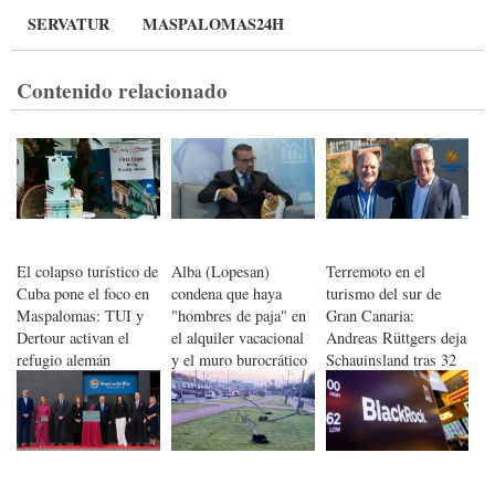
SERVATUR
MASPALOMAS24H
Contenido relacionado
El colapso turístico de
Alba (Lopesan)
Terremoto en el
Cuba pone el foco en
condena que haya
turismo del sur de
Maspalomas: TUI y
"hombres de paja" en
Gran Canaria:
Dertour activan el
el alquiler vacacional
Andreas Rüttgers deja
refugio alemán
y el muro burocrático
Schauinsland tras 32
del sur de Gran
años
Canaria