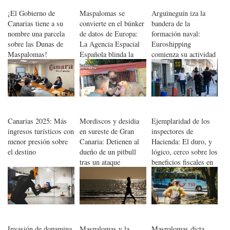
¡El Gobierno de
Maspalomas se
Arguineguín iza la
Canarias tiene a su
convierte en el búnker
bandera de la
nombre una parcela
de datos de Europa:
formación naval:
sobre las Dunas de
La Agencia Espacial
Euroshipping
Maspalomas!
Española blinda la
comienza su actividad
soberanía satelital
en el sur de Gran
Canaria
Canarias 2025: Más
Mordiscos y desidia
Ejemplaridad de los
ingresos turísticos con
en sureste de Gran
inspectores de
menor presión sobre
Canaria: Detienen al
Hacienda: El duro, y
el destino
dueño de un pitbull
lógico, cerco sobre los
tras un ataque
beneficios fiscales en
sangriento
el sur de Gran Canaria
Invasión de dopamina
Maspalomas y la
Maspalomas dicta