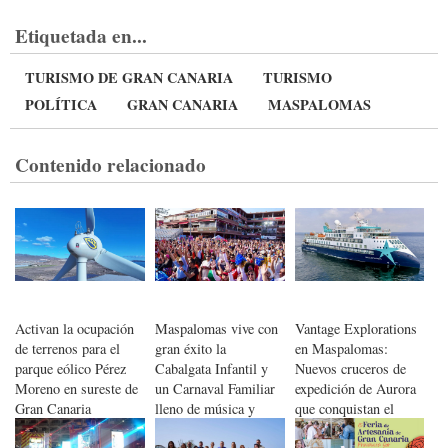
Etiquetada en...
TURISMO DE GRAN CANARIA
TURISMO
POLÍTICA
GRAN CANARIA
MASPALOMAS
Contenido relacionado
Activan la ocupación
Maspalomas vive con
Vantage Explorations
de terrenos para el
gran éxito la
en Maspalomas:
parque eólico Pérez
Cabalgata Infantil y
Nuevos cruceros de
Moreno en sureste de
un Carnaval Familiar
expedición de Aurora
Gran Canaria
lleno de música y
que conquistan el
color
litoral de Canarias