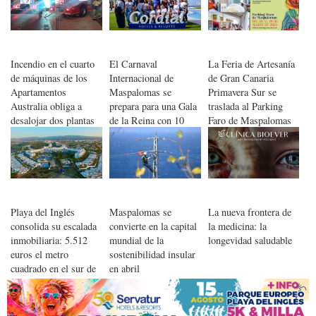
Incendio en el cuarto
El Carnaval
La Feria de Artesanía
de máquinas de los
Internacional de
de Gran Canaria
Apartamentos
Maspalomas se
Primavera Sur se
Australia obliga a
prepara para una Gala
traslada al Parking
desalojar dos plantas
de la Reina con 10
Faro de Maspalomas
en Maspalomas
candidatas y el mayor
en su 15ª edición
‘Espectáculo del
Mundo’
Playa del Inglés
Maspalomas se
La nueva frontera de
consolida su escalada
convierte en la capital
la medicina: la
inmobiliaria: 5.512
mundial de la
longevidad saludable
euros el metro
sostenibilidad insular
cuadrado en el sur de
en abril
Gran Canaria