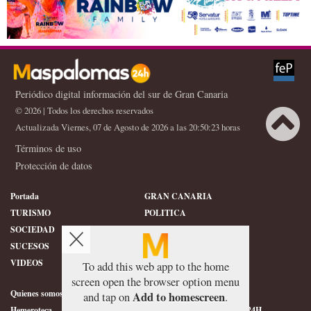
Periódico digital información del sur de Gran Canaria
© 2026 | Todos los derechos reservados
Actualizada Viernes, 07 de Agosto de 2026 a las 20:50:23 horas
Términos de uso
X
Protección de datos
Portada
GRAN CANARIA
TURISMO
POLITICA
SOCIEDAD
DEPORTES
SUCESOS
HISTORIA
VIDEOS
CONFIDENCIAL
To add this web app to the home
screen open the browser option menu
Quienes somos
SERVICIOS
Add to homescreen
and tap on
.
Hemeroteca
ÉTICA DE MASPALOMAS24H