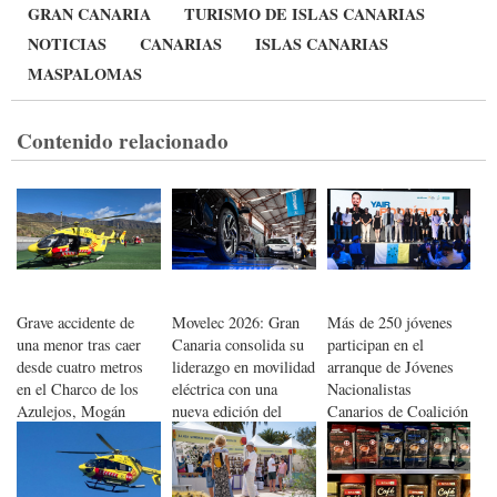
GRAN CANARIA
TURISMO DE ISLAS CANARIAS
NOTICIAS
CANARIAS
ISLAS CANARIAS
MASPALOMAS
Contenido relacionado
Grave accidente de
Movelec 2026: Gran
Más de 250 jóvenes
una menor tras caer
Canaria consolida su
participan en el
desde cuatro metros
liderazgo en movilidad
arranque de Jóvenes
en el Charco de los
eléctrica con una
Nacionalistas
Azulejos, Mogán
nueva edición del
Canarios de Coalición
salón especializado
Canaria en San
Bartolomé de Tirajana