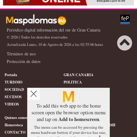
Periódico digital información del sur de Gran Canaria
© 2026 | Todos los derechos reservados
Actualizada Lunes, 10 de Agosto de 2026 a las 02:55:06 horas
Términos de uso
Protección de datos
Portada
GRAN CANARIA
TURISMO
POLITICA
SOCIEDAD
DEPORTES
SUCESOS
HISTORIA
VIDEOS
CONFIDENCIAL
To add this web app to the home
screen open the browser option menu
Quienes somos
SERVICIOS
Add to homescreen
and tap on
.
Hemeroteca
ÉTICA DE MASPALOMAS24H
The menu can be accessed by pressing the
menu hardware button if your device has one,
CONTACTO
FOTOGRAFIAS