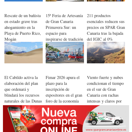
Rescate de un bañista
15ª Feria de Artesanía
211 productos
en estado grave tras
de Gran Canaria
esenciales reducen sus
ahogamiento en la
Primavera Sur: un
precios en SPAR Gran
Playa de Puerto Rico,
espacio para
Canaria tras la bajada
Mogán
inspirarse de tradición
del IGIC al 0%
y creatividad en
Maspalomas
El Cabildo activa la
Fimar 2026 apura el
Viento fuerte y nubes
elaboración del plan
plazo para la
condicionan el tiempo
que ordenará y
inscripción de
en el sur de Gran
blindará los recursos
expositores en el gran
Canaria con rachas
naturales de las Dunas
foro de la economía
intensas y claros por
de Maspalomas
azul en Canarias
la tarde