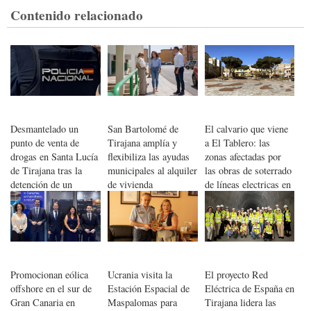
Contenido relacionado
Desmantelado un
San Bartolomé de
El calvario que viene
punto de venta de
Tirajana amplía y
a El Tablero: las
drogas en Santa Lucía
flexibiliza las ayudas
zonas afectadas por
de Tirajana tras la
municipales al alquiler
las obras de soterrado
detención de un
de vivienda
de líneas electricas en
hombre de 55 años
sur de Gran Canaria
Promocionan eólica
Ucrania visita la
El proyecto Red
offshore en el sur de
Estación Espacial de
Eléctrica de España en
Gran Canaria en
Maspalomas para
Tirajana lidera las