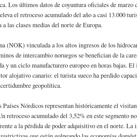
tica. Los últimos datos de coyuntura oficiales de marzo 
eleva el retroceso acumulado del año a casi 13.000 tur
a a las clases medias del norte de Europa.
na (NOK) vinculada a los altos ingresos de los hidroca
minos de intercambio noruegos se benefician de la carest
ada y un ciclo manufacturero europeo en horas bajas. 
ctor alojativo canario: el turista sueco ha perdido capa
incertidumbre geopolítica.
os Países Nórdicos representan históricamente el visita
Un retroceso acumulado del 3,52% en este segmento no e
nte a la pérdida de poder adquisitivo en el norte. La i
s restrictivas que están golpeando las economías domés