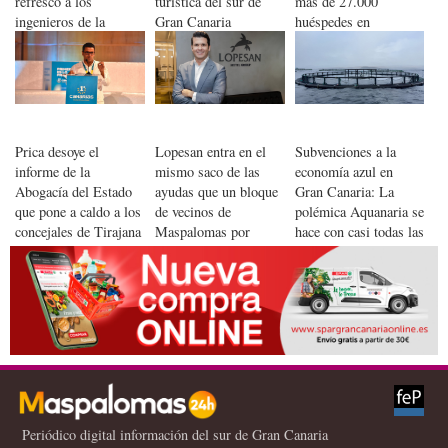
refrescó a los
turística del sur de
más de 27.000
ingenieros de la
Gran Canaria
huéspedes en
NASA
Maspalomas
Prica desoye el
Lopesan entra en el
Subvenciones a la
informe de la
mismo saco de las
economía azul en
Abogacía del Estado
ayudas que un bloque
Gran Canaria: La
que pone a caldo a los
de vecinos de
polémica Aquanaria se
concejales de Tirajana
Maspalomas por
hace con casi todas las
por transfuguismo
fallos en sus placas
ayudas
solares
Periódico digital información del sur de Gran Canaria