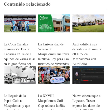
Contenido relacionado
La Copa Canaluz
La Universidad de
Audi exhibirá sus
reunirá este Día de
Verano de
deportivos de más de
Canarias en Telde a
Maspalomas analizará
600 CV en
equipos de varias islas
la nueva Ley para uso
Maspalomas con
en la gran fiesta del
turístico de Viviendas
AutoBello
fútbol base canario
en Canarias
La llegada de la
La XXVIII
Nuevo ciberataque a
Pepsi-Cola a
Maspalomas Golf
Lopesan, Trezor
Maspalomas y que
Cup reúne a la élite
expone los datos de