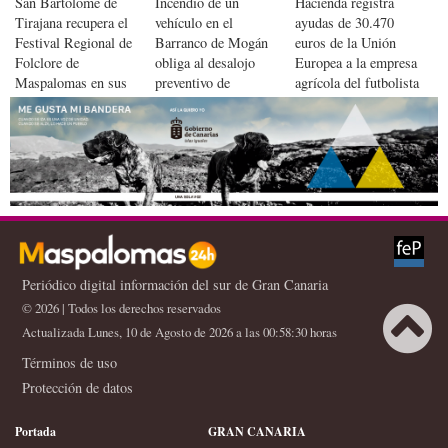
San Bartolomé de
Incendio de un
Hacienda registra
Tirajana recupera el
vehículo en el
ayudas de 30.470
Festival Regional de
Barranco de Mogán
euros de la Unión
Folclore de
obliga al desalojo
Europea a la empresa
Maspalomas en sus
preventivo de
agrícola del futbolista
Fiestas Patronales
viviendas
David Silva en Sur de
2026
Gran Canaria
Periódico digital información del sur de Gran Canaria
© 2026 | Todos los derechos reservados
Actualizada Lunes, 10 de Agosto de 2026 a las 00:58:30 horas
Términos de uso
Protección de datos
Portada
GRAN CANARIA