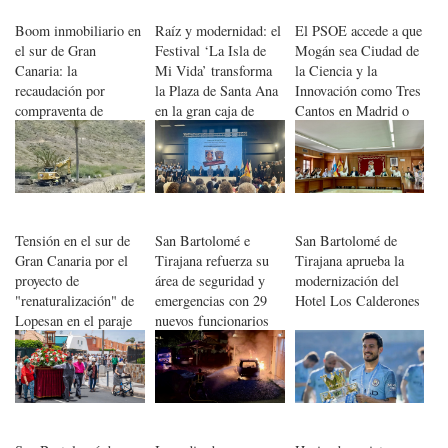
Boom inmobiliario en
Raíz y modernidad: el
El PSOE accede a que
el sur de Gran
Festival ‘La Isla de
Mogán sea Ciudad de
Canaria: la
Mi Vida’ transforma
la Ciencia y la
recaudación por
la Plaza de Santa Ana
Innovación como Tres
compraventa de
en la gran caja de
Cantos en Madrid o
viviendas roza
resonancia de la
Vic en Barcelona
máximos históricos
creatividad de Gran
Canaria
Tensión en el sur de
San Bartolomé e
San Bartolomé de
Gran Canaria por el
Tirajana refuerza su
Tirajana aprueba la
proyecto de
área de seguridad y
modernización del
"renaturalización" de
emergencias con 29
Hotel Los Calderones
Lopesan en el paraje
nuevos funcionarios
de Veneguera