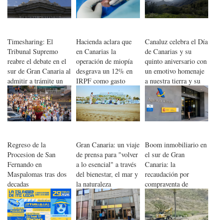
Timesharing: El
Hacienda aclara que
Canaluz celebra el Día
Tribunal Supremo
en Canarias la
de Canarias y su
reabre el debate en el
operación de miopía
quinto aniversario con
sur de Gran Canaria al
desgrava un 12% en
un emotivo homenaje
admitir a trámite un
IRPF como gasto
a nuestra tierra y su
recurso
médico, no es estética
gente
Regreso de la
Gran Canaria: un viaje
Boom inmobiliario en
Procesion de San
de prensa para "volver
el sur de Gran
Fernando en
a lo esencial" a través
Canaria: la
Maspalomas tras dos
del bienestar, el mar y
recaudación por
decadas
la naturaleza
compraventa de
viviendas roza
máximos históricos