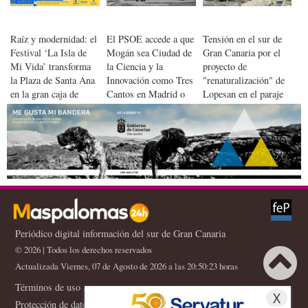
Raíz y modernidad: el
El PSOE accede a que
Tensión en el sur de
Festival ‘La Isla de
Mogán sea Ciudad de
Gran Canaria por el
Mi Vida’ transforma
la Ciencia y la
proyecto de
la Plaza de Santa Ana
Innovación como Tres
"renaturalización" de
en la gran caja de
Cantos en Madrid o
Lopesan en el paraje
resonancia de la
Vic en Barcelona
de Veneguera
creatividad de Gran
Canaria
Periódico digital información del sur de Gran Canaria
© 2026 | Todos los derechos reservados
Actualizada Viernes, 07 de Agosto de 2026 a las 20:50:23 horas
Términos de uso
X
Protección de datos