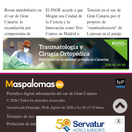
Boom inmobiliario en
El PSOE accede a que
Tensión en el sur de
el sur de Gran
Mogán sea Ciudad de
Gran Canaria por el
Canaria: la
la Ciencia y la
proyecto de
recaudación por
Innovación como Tres
"renaturalización" de
compraventa de
Cantos en Madrid o
Lopesan en el paraje
viviendas roza
Vic en Barcelona
de Veneguera
máximos históricos
Periódico digital información del sur de Gran Canaria
© 2026 | Todos los derechos reservados
Actualizada Domingo, 09 de Agosto de 2026 a las 01:15:33 horas
Términos de uso
X
Protección de datos