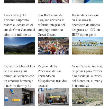
Timesharing: El
San Bartolomé de
Hacienda aclara que
Tribunal Supremo
Tirajana aprueba la
en Canarias la
reabre el debate en el
reforma integral del
operación de miopía
sur de Gran Canaria al
complejo turístico
desgrava un 12% en
admitir a trámite un
Green Ocean
IRPF como gasto
recurso
médico, no es estética
Canaluz celebra el Día
Regreso de la
Gran Canaria: un viaje
de Canarias y su
Procesion de San
de prensa para "volver
quinto aniversario con
Fernando en
a lo esencial" a través
un emotivo homenaje
Maspalomas tras dos
del bienestar, el mar y
a nuestra tierra y su
decadas
la naturaleza
gente