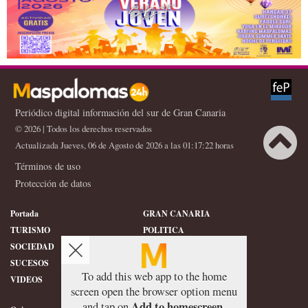
Periódico digital información del sur de Gran Canaria
© 2026 | Todos los derechos reservados
Actualizada Jueves, 06 de Agosto de 2026 a las 01:17:22 horas
Términos de uso
Protección de datos
Portada
GRAN CANARIA
TURISMO
POLITICA
SOCIEDAD
DEPORTES
SUCESOS
HISTORIA
To add this web app to the home
VIDEOS
CONFIDENCIAL
screen open the browser option menu
Add to homescreen
and tap on
.