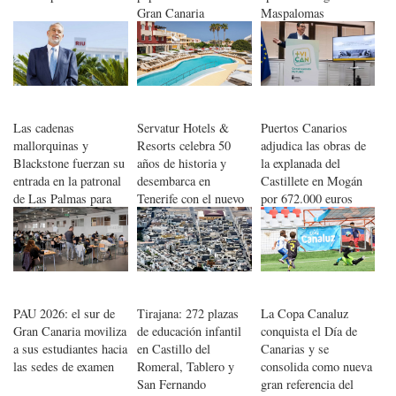
Gran Canaria
Maspalomas
Las cadenas
Servatur Hotels &
Puertos Canarios
mallorquinas y
Resorts celebra 50
adjudica las obras de
Blackstone fuerzan su
años de historia y
la explanada del
entrada en la patronal
desembarca en
Castillete en Mogán
de Las Palmas para
Tenerife con el nuevo
por 672.000 euros
romper el monopolio
Servatur Isora Suites
de la FEHT
PAU 2026: el sur de
Tirajana: 272 plazas
La Copa Canaluz
Gran Canaria moviliza
de educación infantil
conquista el Día de
a sus estudiantes hacia
en Castillo del
Canarias y se
las sedes de examen
Romeral, Tablero y
consolida como nueva
San Fernando
gran referencia del