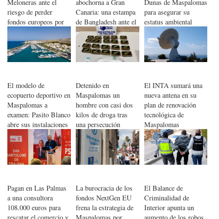
Meloneras ante el
abochorna a Gran
Dunas de Maspalomas
riesgo de perder
Canaria: una estampa
para asegurar su
fondos europeos por
de Bangladesh ante el
estatus ambiental
los plazos de
Papa León XIV
ejecución
El modelo de
Detenido en
El INTA sumará una
ecopuerto deportivo en
Maspalomas un
nueva antena en su
Maspalomas a
hombre con casi dos
plan de renovación
examen: Pasito Blanco
kilos de droga tras
tecnológica de
abre sus instalaciones
una persecución
Maspalomas
al público
policial
Pagan en Las Palmas
La burocracia de los
El Balance de
a una consultora
fondos NextGen EU
Criminalidad de
108.000 euros para
frena la estrategia de
Interior apunta un
rescatar el comercio y
Maspalomas por
aumento de los robos