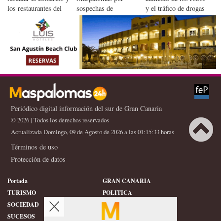
los restaurantes del
sospechas de
y el tráfico de drogas
sur de Gran Canaria
temeridad financiera
en el sur de Gran
Canaria
Periódico digital información del sur de Gran Canaria
© 2026 | Todos los derechos reservados
Actualizada Domingo, 09 de Agosto de 2026 a las 01:15:33 horas
Términos de uso
X
Protección de datos
Portada
GRAN CANARIA
TURISMO
POLITICA
SOCIEDAD
DEPORTES
SUCESOS
HISTORIA