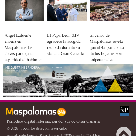
internacionales
Playa del Inglés
Ángel Lafuente
El Papa León XIV
El censo de
enseña en
agradece la acogida
Maspalomas revela
Maspalomas las
recibida durante su
que el 45 por ciento
claves para ganar
visita a Gran Canaria
de los hogares son
seguridad al hablar en
unipersonales
público
Periódico digital información del sur de Gran Canaria
© 2026 | Todos los derechos reservados
Actualizada Jueves, 06 de Agosto de 2026 a las 15:52:01 horas