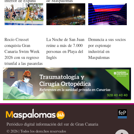
interior de España
de Maspalomas
Rocío Crusset
La Noche de San Juan
Denuncia a sus socios
conquista Gran
reúne a más de 7.000
por espionaje
Canaria Swim Week
personas en Playa del
industrial en
2026 con su regreso
Inglés
Maspalomas
triunfal a las pasarelas
Periódico digital información del sur de Gran Canaria
© 2026 | Todos los derechos reservados