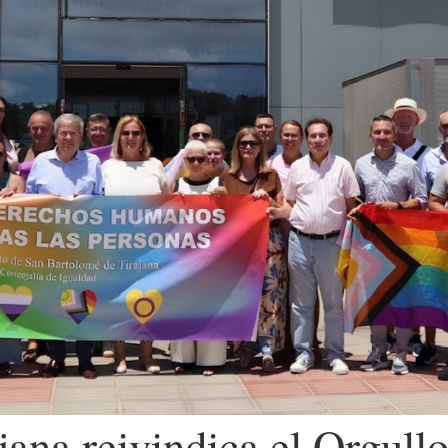
jana reivindica el Orgul