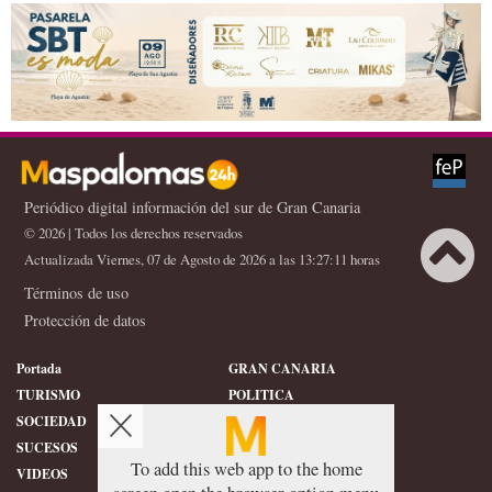
del polo turístico
invierno por el
combustible
Periódico digital información del sur de Gran Canaria
© 2026 | Todos los derechos reservados
Actualizada Viernes, 07 de Agosto de 2026 a las 13:27:11 horas
Términos de uso
Protección de datos
Portada
GRAN CANARIA
TURISMO
POLITICA
SOCIEDAD
DEPORTES
SUCESOS
HISTORIA
To add this web app to the home
VIDEOS
CONFIDENCIAL