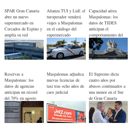
SPAR Gran Canaria
Alianza TUI y Lidl: el
Capacidad aérea
abre un nuevo
turoperador venderá
Maspalomas: los
supermercado en
viajes a Maspalomas
datos de TIDES
Cercados de Espino y
en el catálogo del
anticipan el
amplía su red
supermercado
comportamiento del
comercial en Mogán
turismo de invierno
Reservas a
Maspalomas adjudica
El Supremo dicta
Maspalomas: los
nuevas licencias de
cuatro años por
datos de agencias
taxi tras ocho años de
abusos continuados a
anticipan un récord
caos judicial
una menor en el Sur
del 70% en agosto
de Gran Canaria