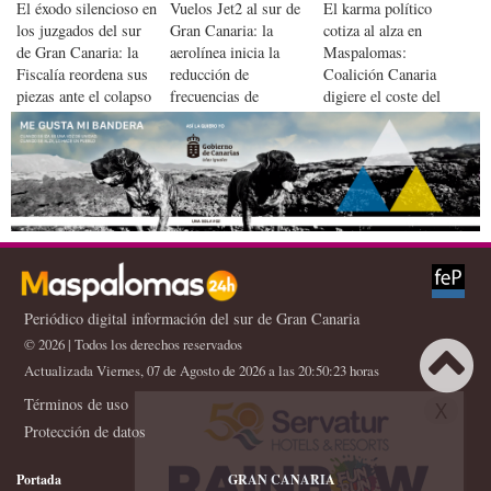
El éxodo silencioso en
Vuelos Jet2 al sur de
El karma político
los juzgados del sur
Gran Canaria: la
cotiza al alza en
de Gran Canaria: la
aerolínea inicia la
Maspalomas:
Fiscalía reordena sus
reducción de
Coalición Canaria
piezas ante el colapso
frecuencias de
digiere el coste del
del polo turístico
invierno por el
pacto con sus antiguos
combustible
detractores
Periódico digital información del sur de Gran Canaria
© 2026 | Todos los derechos reservados
Actualizada Viernes, 07 de Agosto de 2026 a las 20:50:23 horas
Términos de uso
X
Protección de datos
Portada
GRAN CANARIA