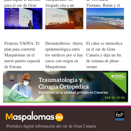
para el sur de Gran
Juzgado cita a un
Vietnam, Bután y el
Canaria
centenar de
Mediterráneo oriental
propietarios en
Sonnenland
Proyecto TAONA: El
Dermatofilosis: Alerta
El calor se intensifica
plan para convertir
epidemiológica entre
en el sur de Gran
Maspalomas en el
los médicos por si hay
Canaria y deja un fin
nuevo puerto espacial
casos con origen en
de semana de pleno
de Europa
Maspalomas
verano
Periódico digital información del sur de Gran Canaria