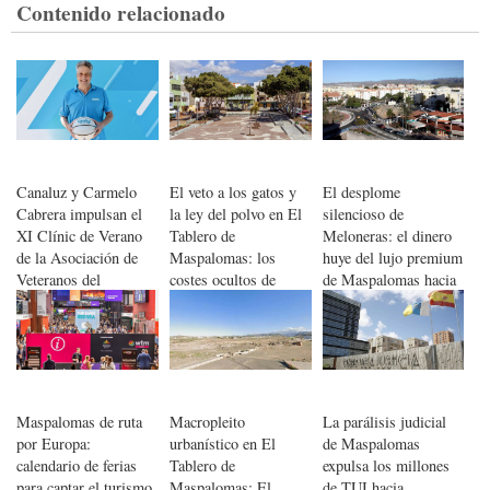
Contenido relacionado
Canaluz y Carmelo
El veto a los gatos y
El desplome
Cabrera impulsan el
la ley del polvo en El
silencioso de
XI Clínic de Verano
Tablero de
Meloneras: el dinero
de la Asociación de
Maspalomas: los
huye del lujo premium
Veteranos del
costes ocultos de
de Maspalomas hacia
Baloncesto de Gran
curar la emergencia
el ladrillo obrero de
Canaria
habitacional en el sur
San Fernando
Maspalomas de ruta
Macropleito
La parálisis judicial
por Europa:
urbanístico en El
de Maspalomas
calendario de ferias
Tablero de
expulsa los millones
para captar el turismo
Maspalomas: El
de TUI hacia