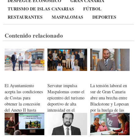
DESPEGUE ECONÓMICO
GRAN CANARIA
TURISMO DE ISLAS CANARIAS
FÚTBOL
RESTAURANTES
MASPALOMAS
DEPORTES
Contenido relacionado
El Ayuntamiento
Servatur impulsa
La tensión laboral en
acepta las condiciones
Maspalomas como el
sur de Gran Canaria
de Costas para
epicentro del turismo
abre una brecha entre
obtener la concesión
deportivo de alta
Blackstone y Lopesan
del Anexo II hasta
intensidad en el
por la huelga de las
2055 y avanzar en su
Atlántico
camareras de pisos
modernización