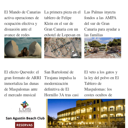
El Mando de Canarias
La primera pieza en el
Las Palmas inyecta
activa operaciones de
tablero de Felipe
fondos a las AMPA
ocupación efectiva y
Klein en el sur de
del sur de Gran
disuasión ante el
Gran Canaria con un
Canaria para ayudar a
avance de redes
exhotel de Lopesan en
las familias
criminales en su
San Agustín
flanco sur
El efecto Quevedo: el
San Bartolomé de
El veto a los gatos y
gran formato de ARRI
Tirajana impulsa la
la ley del polvo en El
inmortaliza las dunas
modernización
Tablero de
de Maspalomas ante
definitiva de El
Maspalomas: los
el mercado musical
Hornillo 3A tras casi
costes ocultos de
global
cuatro décadas de
curar la emergencia
espera
habitacional en el sur