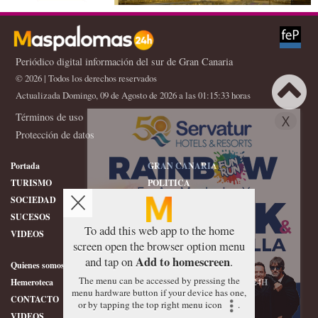
Periódico digital información del sur de Gran Canaria
© 2026 | Todos los derechos reservados
Actualizada Domingo, 09 de Agosto de 2026 a las 01:15:33 horas
Términos de uso
X
Protección de datos
Portada
GRAN CANARIA
TURISMO
POLITICA
SOCIEDAD
DEPORTES
SUCESOS
HISTORIA
To add this web app to the home
VIDEOS
CONFIDENCIAL
screen open the browser option menu
Add to homescreen
and tap on
.
Quienes somos
SERVICIOS
The menu can be accessed by pressing the
Hemeroteca
ÉTICA DE MASPALOMAS24H
menu hardware button if your device has one,
CONTACTO
FOTOGRAFIAS
or by tapping the top right menu icon
.
VIDEOS