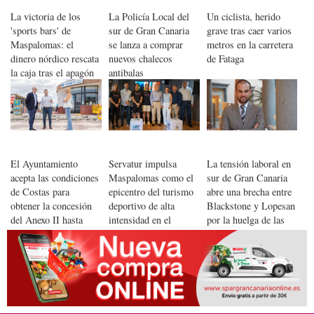
La victoria de los
La Policía Local del
Un ciclista, herido
'sports bars' de
sur de Gran Canaria
grave tras caer varios
Maspalomas: el
se lanza a comprar
metros en la carretera
dinero nórdico rescata
nuevos chalecos
de Fataga
la caja tras el apagón
antibalas
de Alemania y Países
Bajos en la Copa del
Mundo de la FIFA
El Ayuntamiento
Servatur impulsa
La tensión laboral en
acepta las condiciones
Maspalomas como el
sur de Gran Canaria
de Costas para
epicentro del turismo
abre una brecha entre
obtener la concesión
deportivo de alta
Blackstone y Lopesan
del Anexo II hasta
intensidad en el
por la huelga de las
2055 y avanzar en su
Atlántico
camareras de pisos
modernización