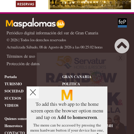
Periódico digital información del sur de Gran Canaria
© 2026 | Todos los derechos reservados
Actualizada Sábado, 08 de Agosto de 2026 a las 00:25:02 horas
Términos de uso
X
Protección de datos
Portada
GRAN CANARIA
TURISMO
POLITICA
SOCIEDAD
DEPORTES
SUCESOS
HISTORIA
To add this web app to the home
VIDEOS
CONFIDENCIAL
screen open the browser option menu
Add to homescreen
and tap on
.
Quienes somos
SERVICIOS
The menu can be accessed by pressing the
Hemeroteca
ÉTICA DE MASPALOMAS24H
menu hardware button if your device has one,
CONTACTO
FOTOGRAFIAS