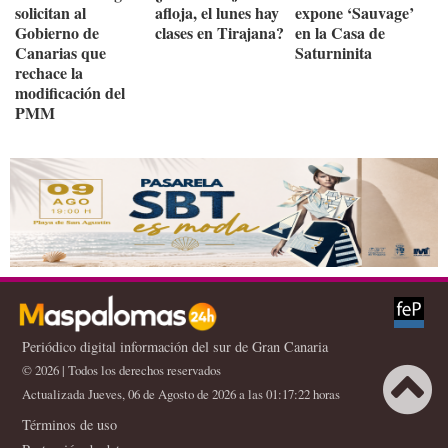
solicitan al
afloja, el lunes hay
expone ‘Sauvage’
Gobierno de
clases en Tirajana?
en la Casa de
Canarias que
Saturninita
rechace la
modificación del
PMM
Periódico digital información del sur de Gran Canaria
© 2026 | Todos los derechos reservados
Actualizada Jueves, 06 de Agosto de 2026 a las 01:17:22 horas
Términos de uso