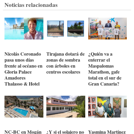
Noticias relacionadas
Nicolás Coronado
Tirajana dotará de
¿Quién va a
pasa unos días
zonas de sombra
enterrar el
frente al océano en
con árboles en
Maspalomas
Gloria Palace
centros escolares
Marathon, gafe
Amadores
total en el sur de
Thalasso & Hotel
Gran Canaria?
NC-BC en Mogán
¿Y si el solajero no
Yasmina Martínez