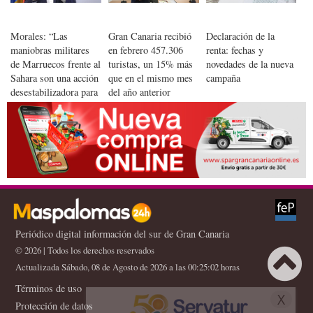
Morales: “Las
Gran Canaria recibió
Declaración de la
maniobras militares
en febrero 457.306
renta: fechas y
de Marruecos frente al
turistas, un 15% más
novedades de la nueva
Sahara son una acción
que en el mismo mes
campaña
desestabilizadora para
del año anterior
Canarias"
Periódico digital información del sur de Gran Canaria
© 2026 | Todos los derechos reservados
Actualizada Sábado, 08 de Agosto de 2026 a las 00:25:02 horas
Términos de uso
X
Protección de datos