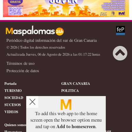
Periódico digital información del sur de Gran Canaria
© 2026 | Todos los derechos reservados
Actualizada Jueves, 06 de Agosto de 2026 a las 01:17:22 horas
Términos de uso
Protección de datos
Portada
GRAN CANARIA
TURISMO
POLITICA
SOCIEDAD
DEPORTES
SUCESOS
HISTORIA
VIDEOS
CONFIDENCIAL
To add this web app to the home
screen open the browser option menu
Quienes somos
SERVICIOS
Add to homescreen
and tap on
.
Hemeroteca
ÉTICA DE MASPALOMAS24H