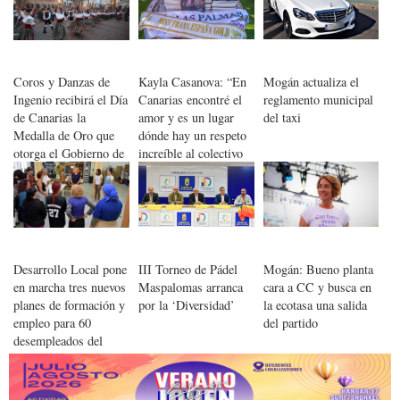
Coros y Danzas de
Kayla Casanova: “En
Mogán actualiza el
Ingenio recibirá el Día
Canarias encontré el
reglamento municipal
de Canarias la
amor y es un lugar
del taxi
Medalla de Oro que
dónde hay un respeto
otorga el Gobierno de
increíble al colectivo
Canarias
LGTBi+”
Desarrollo Local pone
III Torneo de Pádel
Mogán: Bueno planta
en marcha tres nuevos
Maspalomas arranca
cara a CC y busca en
planes de formación y
por la ‘Diversidad’
la ecotasa una salida
empleo para 60
del partido
desempleados del
municipio