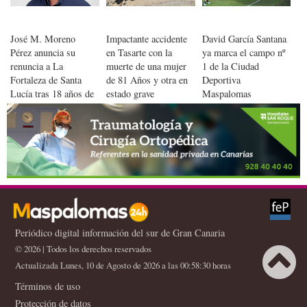
José M. Moreno
Impactante accidente
David García Santana
Pérez anuncia su
en Tasarte con la
ya marca el campo nº
renuncia a La
muerte de una mujer
1 de la Ciudad
Fortaleza de Santa
de 81 Años y otra en
Deportiva
Lucía tras 18 años de
estado grave
Maspalomas
militancia
Periódico digital información del sur de Gran Canaria
© 2026 | Todos los derechos reservados
Actualizada Lunes, 10 de Agosto de 2026 a las 00:58:30 horas
Términos de uso
Protección de datos