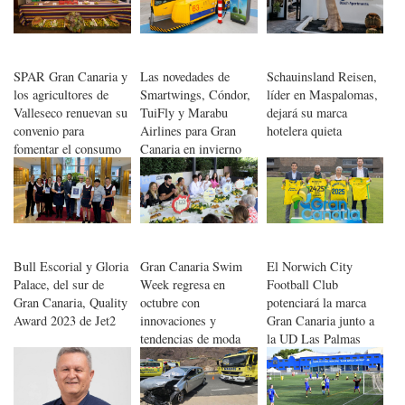
SPAR Gran Canaria y
Las novedades de
Schauinsland Reisen,
los agricultores de
Smartwings, Cóndor,
líder en Maspalomas,
Valleseco renuevan su
TuiFly y Marabu
dejará su marca
convenio para
Airlines para Gran
hotelera quieta
fomentar el consumo
Canaria en invierno
de la manzana reineta
Bull Escorial y Gloria
Gran Canaria Swim
El Norwich City
Palace, del sur de
Week regresa en
Football Club
Gran Canaria, Quality
octubre con
potenciará la marca
Award 2023 de Jet2
innovaciones y
Gran Canaria junto a
tendencias de moda
la UD Las Palmas
baño