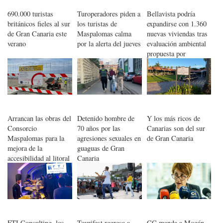
690.000 turistas
Turoperadores piden a
Bellavista podría
británicos fieles al sur
los turistas de
expandirse con 1.360
de Gran Canaria este
Maspalomas calma
nuevas viviendas tras
verano
por la alerta del jueves
evaluación ambiental
propuesta por
Urbanismo
Arrancan las obras del
Detenido hombre de
Y los más ricos de
Consorcio
70 años por las
Canarias son del sur
Maspalomas para la
agresiones sexuales en
de Gran Canaria
mejora de la
guaguas de Gran
accesibilidad al litoral
Canaria
FTI Consulting, los
Tourifest regresa a
CC manda a Mogán