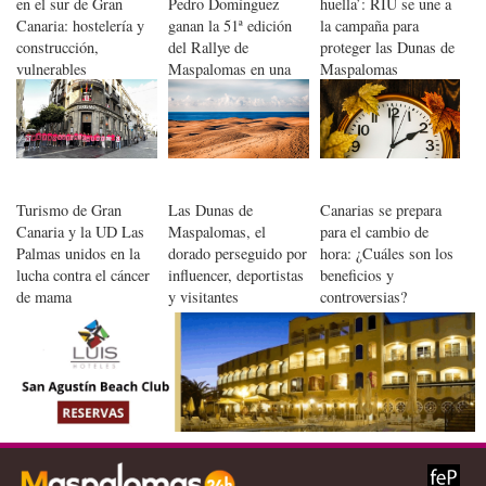
en el sur de Gran
Pedro Domínguez
huella’: RIU se une a
Canaria: hostelería y
ganan la 51ª edición
la campaña para
construcción,
del Rallye de
proteger las Dunas de
vulnerables
Maspalomas en una
Maspalomas
final de infarto
Turismo de Gran
Las Dunas de
Canarias se prepara
Canaria y la UD Las
Maspalomas, el
para el cambio de
Palmas unidos en la
dorado perseguido por
hora: ¿Cuáles son los
lucha contra el cáncer
influencer, deportistas
beneficios y
de mama
y visitantes
controversias?
imprudentes