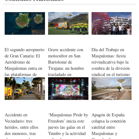
El segundo aeropuerto
Grave accidente con
Día del Trabajo en
de Gran Canaria: El
motocultor en San
Maspalomas: fiesta
Aeródromo de
Bartolomé de
reivindicativa bajo la
Maspalomas entra en
Tirajana: un hombre
sombra de la división
las plataformas de
trasladado en
sindical en el turismo
seguimientos de
helicóptero al Hospital
vuelos
Insular
Accidente en
‘Maspalomas Pride by
Apagón de España
Vecindario: tres
Freedom’ inicia este
colapsa la conexión
heridos, entre ellos
jueves las galas en el
satelital entre
dos menores, tras
Yumbo y la actividad
Maspalomas y