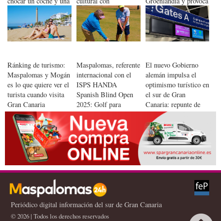
chocar un coche y una
cultural con
Groenlandia y provoca
furgoneta
presentaciones de
un corte total de
libros
telecomunicaciones
Ránking de turismo:
Maspalomas, referente
El nuevo Gobierno
Maspalomas y Mogán
internacional con el
alemán impulsa el
es lo que quiere ver el
ISPS HANDA
optimismo turístico en
turista cuando visita
Spanish Blind Open
el sur de Gran
Gran Canaria
2025: Golf para
Canaria: repunte de
invidentes
reservas
Periódico digital información del sur de Gran Canaria
© 2026 | Todos los derechos reservados