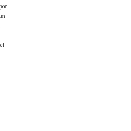
por
 un
,
el