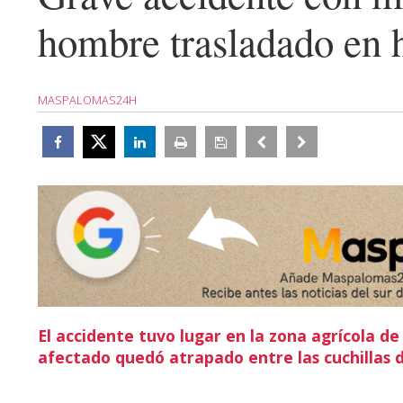
hombre trasladado en h
MASPALOMAS24H
El accidente tuvo lugar en la zona agrícola d
afectado quedó atrapado entre las cuchillas 