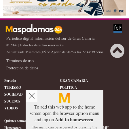
Periódico digital información del sur de Gran Canaria
© 2026 | Todos los derechos reservados
Actualizada Miércoles, 05 de Agosto de 2026 a las 22:47:39 horas
Términos de uso
Protección de datos
Portada
GRAN CANARIA
TURISMO
POLITICA
SOCIEDAD
DEPORTES
SUCESOS
HISTORIA
To add this web app to the home
VIDEOS
CONFIDENCIAL
screen open the browser option menu
Add to homescreen
and tap on
.
Quienes somos
SERVICIOS
The menu can be accessed by pressing the
Hemeroteca
ÉTICA DE MASPALOMAS24H