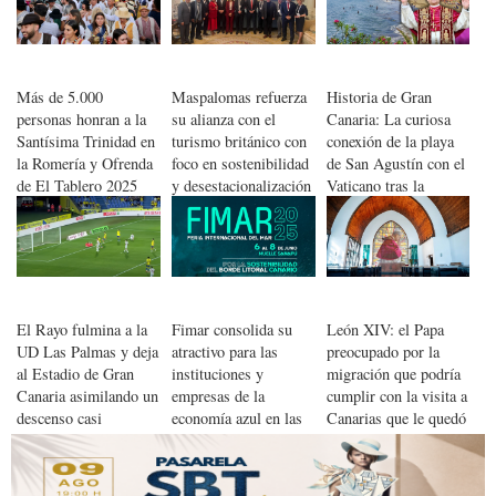
Más de 5.000
Maspalomas refuerza
Historia de Gran
personas honran a la
su alianza con el
Canaria: La curiosa
Santísima Trinidad en
turismo británico con
conexión de la playa
la Romería y Ofrenda
foco en sostenibilidad
de San Agustín con el
de El Tablero 2025
y desestacionalización
Vaticano tras la
elección de León XIV
El Rayo fulmina a la
Fimar consolida su
León XIV: el Papa
UD Las Palmas y deja
atractivo para las
preocupado por la
al Estadio de Gran
instituciones y
migración que podría
Canaria asimilando un
empresas de la
cumplir con la visita a
descenso casi
economía azul en las
Canarias que le quedó
inevitable
Islas
pendiente a Francisco