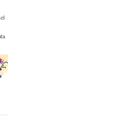
 el
nta