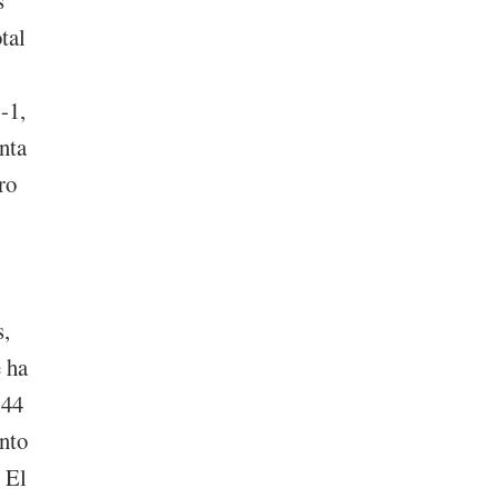
tal
-1,
nta
ro
s,
e ha
 44
nto
 El