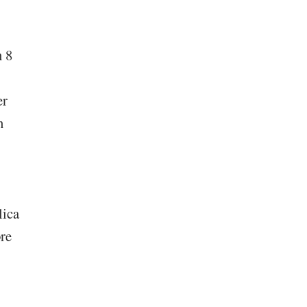
n 8
er
n
lica
bre