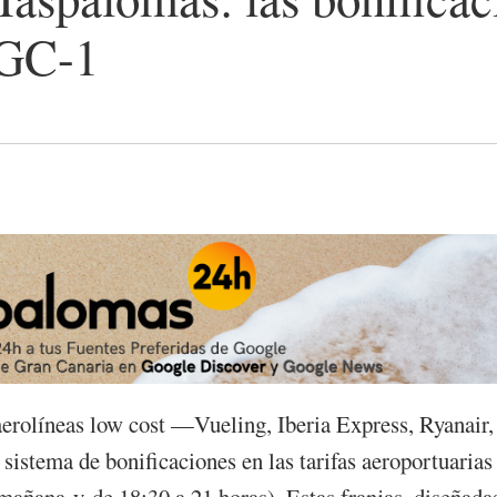
 GC-1
aerolíneas low cost —Vueling, Iberia Express, Ryanair,
istema de bonificaciones en las tarifas aeroportuarias
 mañana y de 18:30 a 21 horas). Estas franjas, diseñada