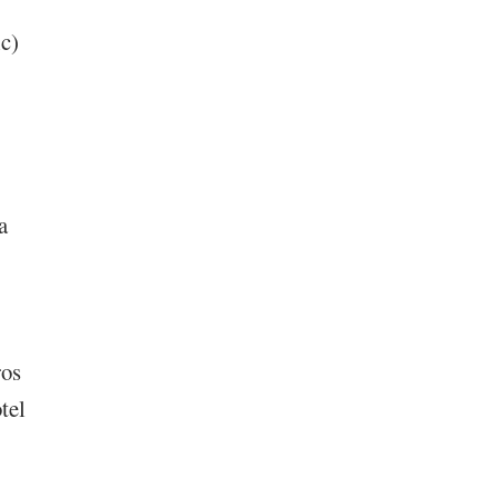
ic)
a
ros
tel