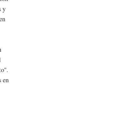
s y
ten
n
l
to".
s en