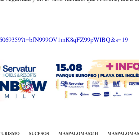
844566069359?t=bfN999OV1mK8qFZ99pWlBQ&s=19
TURISMO
SUCESOS
MASPALOMAS24H
MASPALOMA