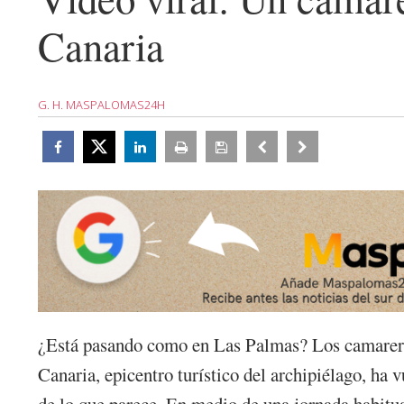
Canaria
G. H. MASPALOMAS24H
¿Está pasando como en Las Palmas? Los camareros 
Canaria, epicentro turístico del archipiélago, ha
de lo que parece. En medio de una jornada habitual