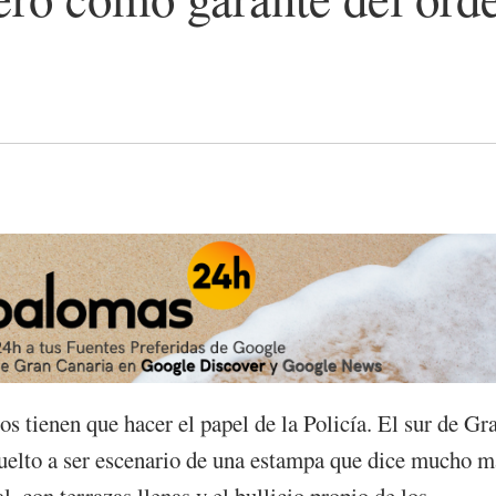
tienen que hacer el papel de la Policía. El sur de Gr
 vuelto a ser escenario de una estampa que dice mucho m
, con terrazas llenas y el bullicio propio de los