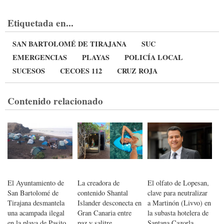
Etiquetada en...
SAN BARTOLOMÉ DE TIRAJANA
SUC
EMERGENCIAS
PLAYAS
POLICÍA LOCAL
SUCESOS
CECOES 112
CRUZ ROJA
Contenido relacionado
El Ayuntamiento de
La creadora de
El olfato de Lopesan,
San Bartolomé de
contenido Shantal
clave para neutralizar
Tirajana desmantela
Islander desconecta en
a Martinón (Livvo) en
una acampada ilegal
Gran Canaria entre
la subasta hotelera de
en la playa de Pasito
paz y salitre
Santana Cazorla