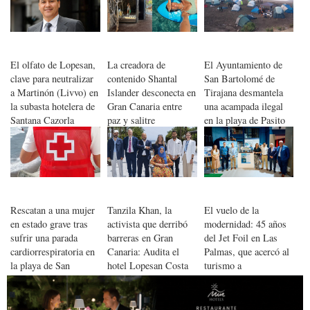
Canarias
El olfato de Lopesan,
La creadora de
El Ayuntamiento de
clave para neutralizar
contenido Shantal
San Bartolomé de
a Martinón (Livvo) en
Islander desconecta en
Tirajana desmantela
la subasta hotelera de
Gran Canaria entre
una acampada ilegal
Santana Cazorla
paz y salitre
en la playa de Pasito
Bea
Rescatan a una mujer
Tanzila Khan, la
El vuelo de la
en estado grave tras
activista que derribó
modernidad: 45 años
sufrir una parada
barreras en Gran
del Jet Foil en Las
cardiorrespiratoria en
Canaria: Audita el
Palmas, que acercó al
la playa de San
hotel Lopesan Costa
turismo a
Agustín
Meloneras
Maspalomas desde
Tenerife