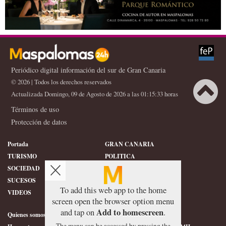
Periódico digital información del sur de Gran Canaria
© 2026 | Todos los derechos reservados
Actualizada Domingo, 09 de Agosto de 2026 a las 01:15:33 horas
Términos de uso
X
Protección de datos
Portada
GRAN CANARIA
TURISMO
POLITICA
SOCIEDAD
DEPORTES
SUCESOS
HISTORIA
To add this web app to the home
VIDEOS
CONFIDENCIAL
screen open the browser option menu
Add to homescreen
and tap on
.
Quienes somos
SERVICIOS
The menu can be accessed by pressing the