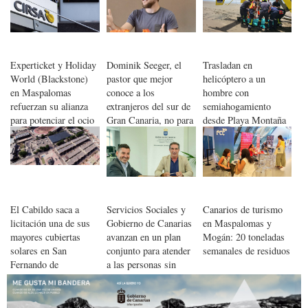
Experticket y Holiday
Dominik Seeger, el
Trasladan en
World (Blackstone)
pastor que mejor
helicóptero a un
en Maspalomas
conoce a los
hombre con
refuerzan su alianza
extranjeros del sur de
semiahogamiento
para potenciar el ocio
Gran Canaria, no para
desde Playa Montaña
en Gran Canaria
en verano
Arena, sur de Gran
Canaria
El Cabildo saca a
Servicios Sociales y
Canarios de turismo
licitación una de sus
Gobierno de Canarias
en Maspalomas y
mayores cubiertas
avanzan en un plan
Mogán: 20 toneladas
solares en San
conjunto para atender
semanales de residuos
Fernando de
a las personas sin
Maspalomas
hogar en San
Bartolomé de Tirajana