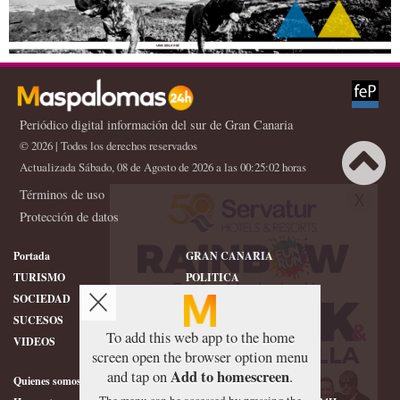
Periódico digital información del sur de Gran Canaria
© 2026 | Todos los derechos reservados
Actualizada Sábado, 08 de Agosto de 2026 a las 00:25:02 horas
Términos de uso
X
Protección de datos
Portada
GRAN CANARIA
TURISMO
POLITICA
SOCIEDAD
DEPORTES
SUCESOS
HISTORIA
To add this web app to the home
VIDEOS
CONFIDENCIAL
screen open the browser option menu
Add to homescreen
and tap on
.
Quienes somos
SERVICIOS
The menu can be accessed by pressing the