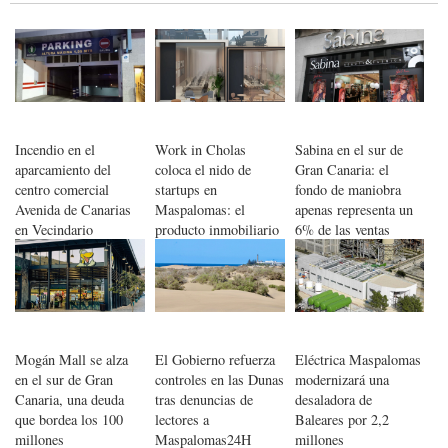
Incendio en el
Work in Cholas
Sabina en el sur de
aparcamiento del
coloca el nido de
Gran Canaria: el
centro comercial
startups en
fondo de maniobra
Avenida de Canarias
Maspalomas: el
apenas representa un
en Vecindario
producto inmobiliario
6% de las ventas
moviliza a bomberos y
ya prepara nuevas
fuerzas de seguridad
inversiones
Mogán Mall se alza
El Gobierno refuerza
Eléctrica Maspalomas
en el sur de Gran
controles en las Dunas
modernizará una
Canaria, una deuda
tras denuncias de
desaladora de
que bordea los 100
lectores a
Baleares por 2,2
millones
Maspalomas24H
millones