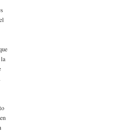
es
el
 que
 la
e
a
to
 en
n