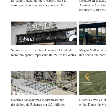
El Tablero gana un nuevo espacio para la
Incendio en el apar
convivencia en la renovada plaza del T8
Avenida de Canarias
bomberos y fuerzas
Sabina en el sur de Gran Canaria: el fondo de
Mogán Mall se alza 
maniobra apenas representa un 6% de las ventas
una deuda que bord
Eléctrica Maspalomas modernizará una
Guardia Civil y Cab
desaladora de Baleares por 2,2 millones
en las Dunas de Ma