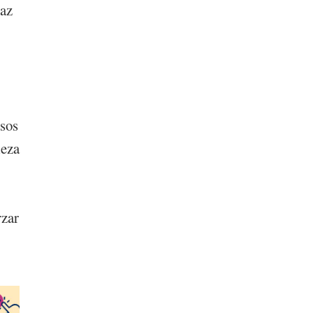
paz
rsos
leza
rzar