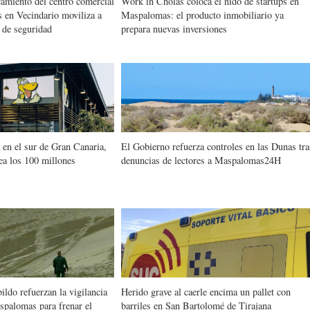
camiento del centro comercial
Work in Cholas coloca el nido de startups en
 en Vecindario moviliza a
Maspalomas: el producto inmobiliario ya
 de seguridad
prepara nuevas inversiones
en el sur de Gran Canaria,
El Gobierno refuerza controles en las Dunas tra
ea los 100 millones
denuncias de lectores a Maspalomas24H
ildo refuerzan la vigilancia
Herido grave al caerle encima un pallet con
spalomas para frenar el
barriles en San Bartolomé de Tirajana