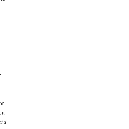
e
or
su
cial