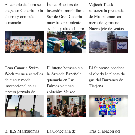
El cambio de hora se
Índice Bjurfors de
Vojtech Tucek
apaga en Canarias: sin
inversión inmobiliaria:
refuerza la presencia
ahorro y con más
Sur de Gran Canaria
de Maspalomas en
cansancio
muestra crecimiento
mercado germano:
estable y atrae al euro
Nuevo jefe de ventas
fuerte
de IFA y Lopesan en
Alemania
Gran Canaria Swim
El buque homenaje a
El Supremo condena
Week reúne a estrellas
la Armada Española
al olvido la planta de
de cine y moda
quemado en Las
gas del Barranco de
internacional en su
Palmas ya tiene
Tirajana
tercera jornada de
solución: Museo
desfiles
Elder lo arreglará
El IES Maspalomas
La Concejalía de
Tras el apagón del