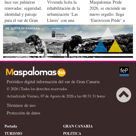
luce sus palmeras
Vivienda licita la
Maspalomas Pride
renovadas: seguridad,
rehabilitación de la
2026, se enciende un
identidad y paisaje
urbanización ‘Las
nuevo orgullo: llega
para el sur de Gran
Llaves’ con una
‘Eurovision Pride’ a
Canaria
inversión de 5,5
Maspalomas
millones de euros
Periódico digital información del sur de Gran Canaria
© 2026 | Todos los derechos reservados
Actualizada Viernes, 07 de Agosto de 2026 a las 00:31:31 horas
Términos de uso
Protección de datos
Portada
GRAN CANARIA
TURISMO
POLITICA