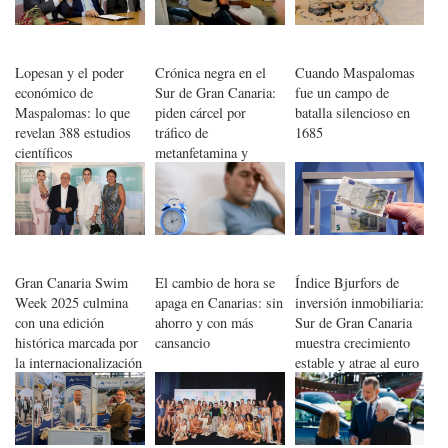
Lopesan y el poder
Crónica negra en el
Cuando Maspalomas
económico de
Sur de Gran Canaria:
fue un campo de
Maspalomas: lo que
piden cárcel por
batalla silencioso en
revelan 388 estudios
tráfico de
1685
científicos
metanfetamina y
extasis líquido
Gran Canaria Swim
El cambio de hora se
Índice Bjurfors de
Week 2025 culmina
apaga en Canarias: sin
inversión inmobiliaria:
con una edición
ahorro y con más
Sur de Gran Canaria
histórica marcada por
cansancio
muestra crecimiento
la internacionalización
estable y atrae al euro
y el impulso al talento
fuerte
emergente