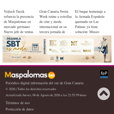
Vojtech Tucek
Gran Canaria Swim
El buque homenaje a
refuerza la presencia
Week reúne a estrellas
la Armada Española
de Maspalomas en
de cine y moda
quemado en Las
mercado germano:
internacional en su
Palmas ya tiene
Nuevo jefe de ventas
tercera jornada de
solución: Museo
de IFA y Lopesan en
desfiles
Elder lo arreglará
Alemania
Periódico digital información del sur de Gran Canaria
© 2026 | Todos los derechos reservados
Actualizada Jueves, 06 de Agosto de 2026 a las 22:55:59 horas
Términos de uso
Protección de datos