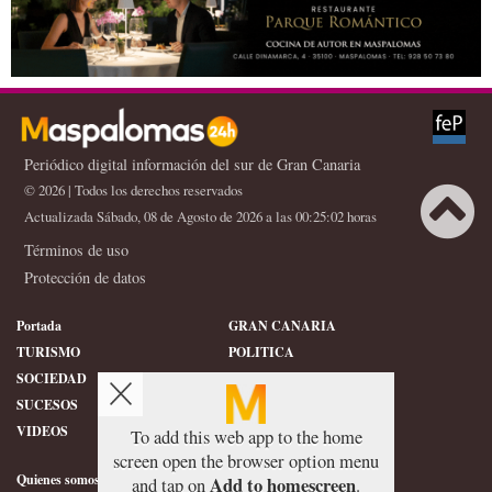
Periódico digital información del sur de Gran Canaria
© 2026 | Todos los derechos reservados
Actualizada Sábado, 08 de Agosto de 2026 a las 00:25:02 horas
Términos de uso
X
Protección de datos
Portada
GRAN CANARIA
TURISMO
POLITICA
SOCIEDAD
DEPORTES
SUCESOS
HISTORIA
VIDEOS
CONFIDENCIAL
To add this web app to the home
screen open the browser option menu
Quienes somos
SERVICIOS
Add to homescreen
and tap on
.