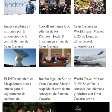
durante la World
Travel Market de
Londres 2025
Endesa recibirá 29
CaixaBank lanza la X
Gran Canaria en
millones por la
edición de los
World Travel Market
producción de la
Premios Hotels &
2025 de Londres:
central del sur de
Tourism en el sur de
cifras récord,
Gran Canaria
Gran Canaria
turismofobia y
emergencia sanitaria
en Las Palmas
El INTA instalará en
Batalla legal en Sur de
World Travel Market
Maspalomas nueva
Gran Canaria: Madrid
2025: Se enfría la
antena para el
respalda el cese de un
conectividad alemana
seguimiento de
consejero de Santana
y nórdica con Gran
satélites de
Cazorla
Canaria pese al
observación de la
repunte británico
Tierra