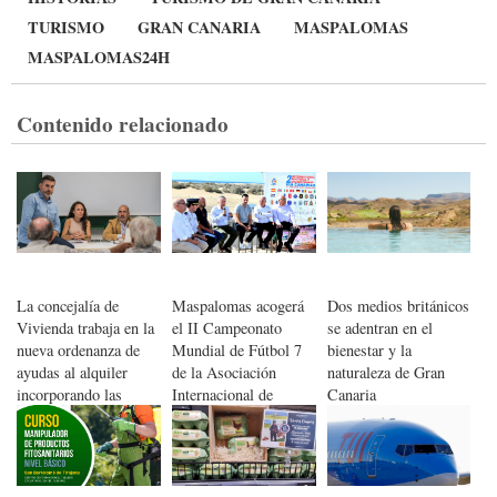
TURISMO
GRAN CANARIA
MASPALOMAS
MASPALOMAS24H
Contenido relacionado
La concejalía de
Maspalomas acogerá
Dos medios británicos
Vivienda trabaja en la
el II Campeonato
se adentran en el
nueva ordenanza de
Mundial de Fútbol 7
bienestar y la
ayudas al alquiler
de la Asociación
naturaleza de Gran
incorporando las
Internacional de
Canaria
sugerencias de la
Policías
ciudadanía