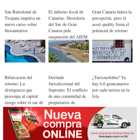
San Bartolomé de
El infierno fiscal de
Gran Canaria lidera la
Tirajana impulsa un
Canarias: Hostelería
percepción, pero el
nuevo curso sobre
del Sur de Gran
asset quality frena el
fitosanitarios
Canaria pide
potencial de retorno
suspensión del AIEM
a los huevos para que
baje el precio
Bifurcación del
Deslinde
¿Turismofobia? Ya
retorno: La
Jurisdiccional del
hay 6,6 grancanarios
divergencia que
Supremo: El conflicto
por cada turista en la
preocupa al capital
de una comunidad de
Isla
riesgo sobre el sur de
propietarios de
Gran Canaria
Maspalomas es
mercantil, no Penal