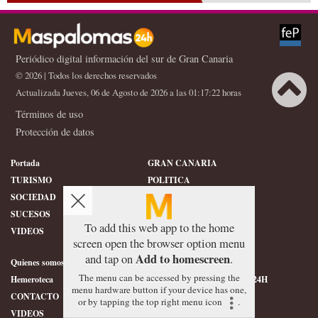
Periódico digital información del sur de Gran Canaria
© 2026 | Todos los derechos reservados
Actualizada Jueves, 06 de Agosto de 2026 a las 01:17:22 horas
Términos de uso
Protección de datos
Portada
GRAN CANARIA
TURISMO
POLITICA
SOCIEDAD
DEPORTES
SUCESOS
HISTORIA
To add this web app to the home
VIDEOS
CONFIDENCIAL
screen open the browser option menu
Add to homescreen
and tap on
.
Quienes somos
SERVICIOS
The menu can be accessed by pressing the
Hemeroteca
ÉTICA DE MASPALOMAS24H
menu hardware button if your device has one,
CONTACTO
FOTOGRAFIAS
or by tapping the top right menu icon
.
VIDEOS