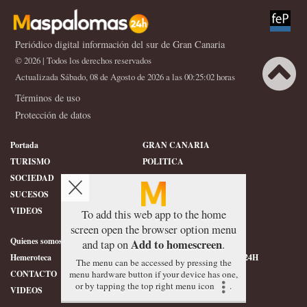
Periódico digital información del sur de Gran Canaria
© 2026 | Todos los derechos reservados
Actualizada Sábado, 08 de Agosto de 2026 a las 00:25:02 horas
Términos de uso
X
Protección de datos
Portada
GRAN CANARIA
TURISMO
POLITICA
SOCIEDAD
DEPORTES
SUCESOS
HISTORIA
VIDEOS
CONFIDENCIAL
To add this web app to the home
screen open the browser option menu
Quienes somos
SERVICIOS
Add to homescreen
and tap on
.
Hemeroteca
ÉTICA DE MASPALOMAS24H
The menu can be accessed by pressing the
menu hardware button if your device has one,
CONTACTO
FOTOGRAFIAS
or by tapping the top right menu icon
.
VIDEOS