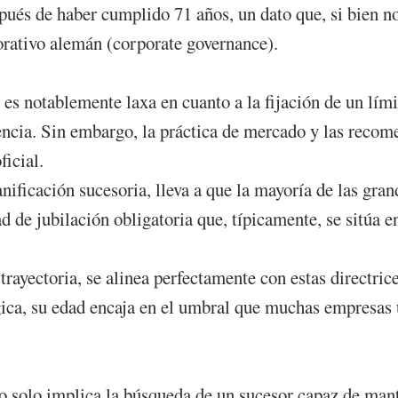
ués de haber cumplido 71 años, un dato que, si bien n
rativo alemán (corporate governance).
 notablemente laxa en cuanto a la fijación de un lím
idencia. Sin embargo, la práctica de mercado y las re
ficial.
nificación sucesoria, lleva a que la mayoría de las gra
 de jubilación obligatoria que, típicamente, se sitúa en
trayectoria, se alinea perfectamente con estas directri
gica, su edad encaja en el umbral que muchas empresas u
 no solo implica la búsqueda de un sucesor capaz de man