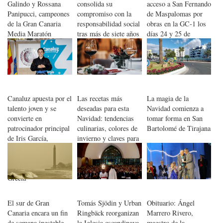
Galindo y Rossana
consolida su
acceso a San Fernando
Panipucci, campeones
compromiso con la
de Maspalomas por
de la Gran Canaria
responsabilidad social
obras en la GC-1 los
Media Maratón
tras más de siete años
días 24 y 25 de
Alcalde Camilo
en la Red Canaria de
noviembre
Sánchez
RSC
Canaluz apuesta por el
Las recetas más
La magia de la
talento joven y se
deseadas para esta
Navidad comienza a
convierte en
Navidad: tendencias
tomar forma en San
patrocinador principal
culinarias, colores de
Bartolomé de Tirajana
de Iris García,
invierno y claves para
medalla de bronce
una mesa festiva
Sub’20, en el Mundial
perfecta
de Grappling de
Grecia
El sur de Gran
Tomás Sjödin y Urban
Obituario: Ángel
Canaria encara un fin
Ringbäck reorganizan
Marrero Rivero,
de semana inestable
la Iglesia escandinava
maestro de la