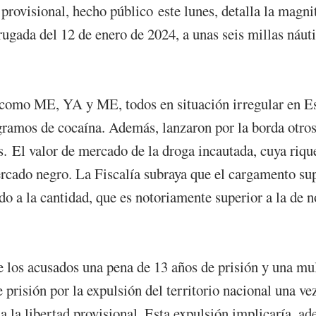
 provisional, hecho público este lunes, detalla la magni
ugada del 12 de enero de 2024, a unas seis millas náuti
os como ME, YA y ME, todos en situación irregular en Es
ramos de cocaína. Además, lanzaron por la borda otros 
. El valor de mercado de la droga incautada, cuya riqu
rcado negro. La Fiscalía subraya que el cargamento sup
 a la cantidad, que es notoriamente superior a la de no
e los acusados una pena de 13 años de prisión y una mul
e prisión por la expulsión del territorio nacional una v
a la libertad provisional. Esta expulsión implicaría, a