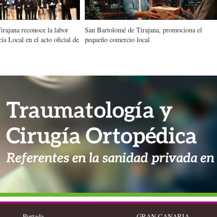
rajana reconoce la labor
San Bartolomé de Tirajana, promociona el
ía Local en el acto oficial de
pequeño comercio local
Portada
GRAN CANARIA